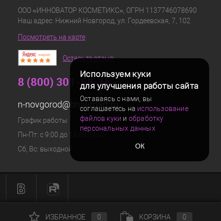
ООО «ИННОВАТОР КОСМЕТИКС», ОГРН 1137746078690
Наш адрес: Нижний Новгород, ул. Гордеевская, 7, 102
Посмотреть на карте
Оставьте отзыв
Используем куки
8 (800) 301-58-15
для улучшения работы сайта
Оставаясь с нами, вы
n-novgorod@browmart.ru
соглашаетесь на
использование
файлов куки
и
обработку
График работы
персональных данных
Пн-Пт: с 9:00 до 18:00 (Мск)
ОК
Сб, Вс: выходной
ИЗБРАННОЕ
0
КОРЗИНА
0