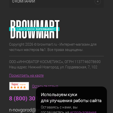
О КОМПАНИИ
Copyright 2026 © browmart.ru - Интернет-магазин для
частных мастеров №1. Все права защищены.
ООО «ИННОВАТОР КОСМЕТИКС», ОГРН 1137746078690
Наш адрес: Нижний Новгород, ул. Гордеевская, 7, 102
Посмотреть на карте
Оставьте отзыв
Используем куки
8 (800) 301-58-15
для улучшения работы сайта
Оставаясь с нами, вы
n-novgorod@browmart.ru
соглашаетесь на
использование